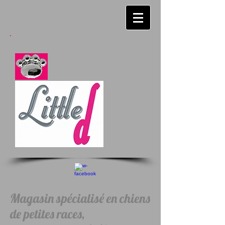
Magasin spécialisé en chiens
de petites races,