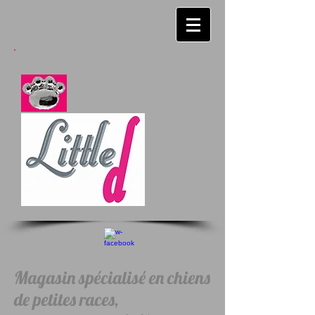
Magasin spécialisé en chiens
de petites races,