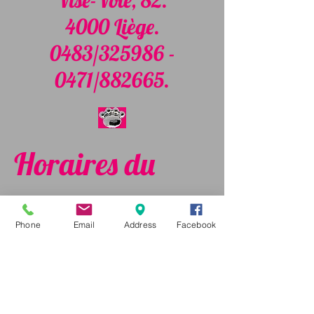
Visé-Voie, 82.
4000 Liège.
0483/325986 -
0471/882665.
Horaires du
magasin:
Phone
Email
Address
Facebook
Ouvert du mardi
au samedi: