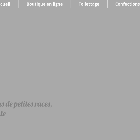
cueil
Boutique en ligne
Toilettage
Confections
 de petites races,
te