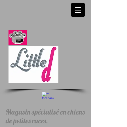
Magasin spécialisé en chiens
de petites races,