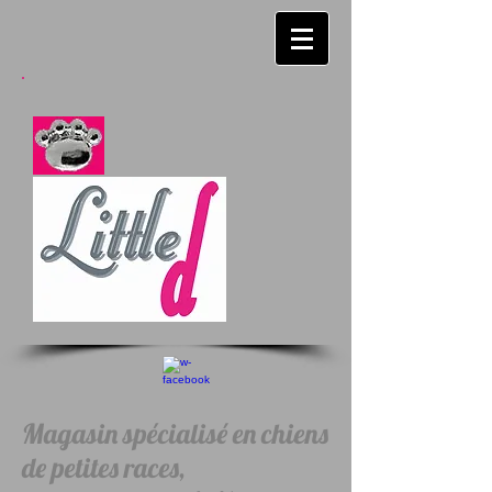
Magasin spécialisé en chiens
de petites races,