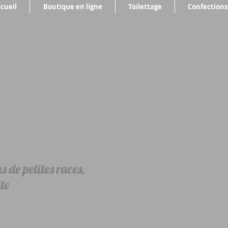
cueil
Boutique en ligne
Toilettage
Confections
 de petites races,
te