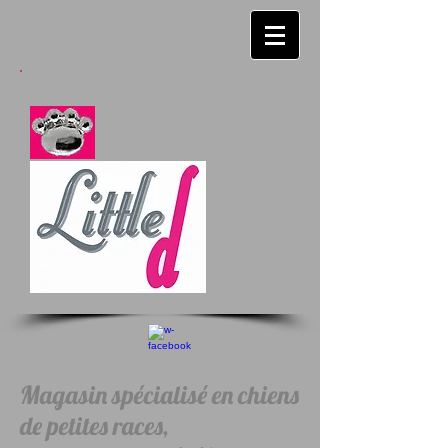
Magasin spécialisé en chiens
de petites races,