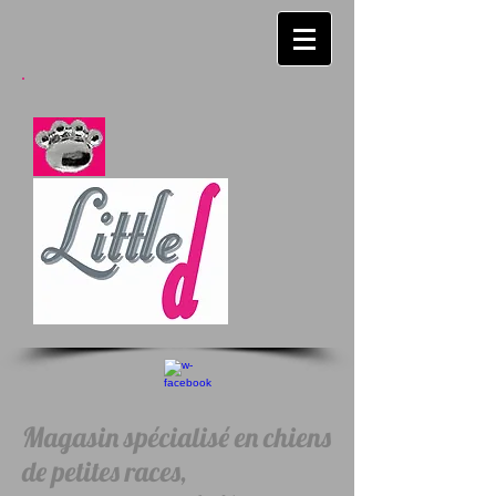
Magasin spécialisé en chiens
de petites races,