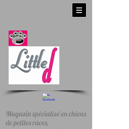
Magasin spécialisé en chiens
de petites races,