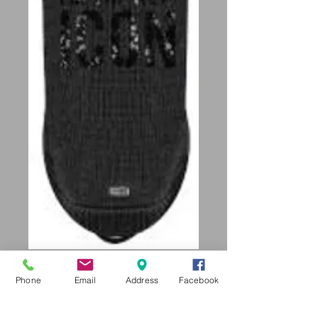
LYRA
Phone
Email
Address
Facebook
Prix
53,95 €
53,95 €
/
1qt
53,95 €