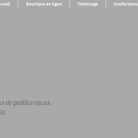
cueil
Boutique en ligne
Toilettage
Confections
 de petites races,
te