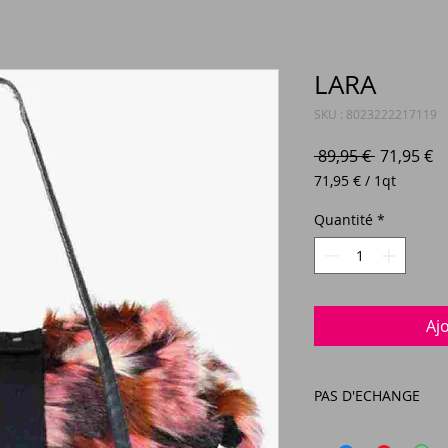
LARA
SKU : 8023222217119
Prix
Pr
 89,95 € 
71,95 €
original
p
71,95 €
/
1qt
71,95 €
pour
Quantité
*
1
Quart
Aj
PAS D'ECHANGE
LES ARTICLES SOLD