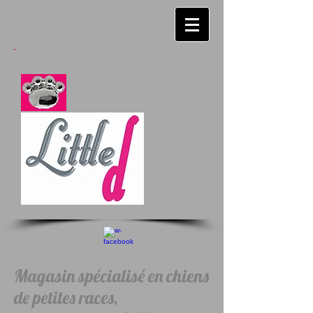
Magasin spécialisé en chiens
de petites races,