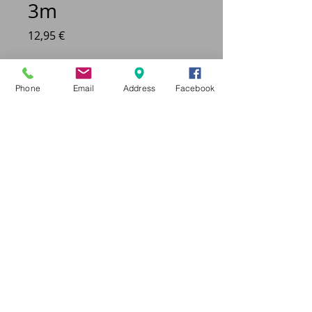
3m
Prix
12,95 €
COULEUR
*
Phone
Email
Address
Facebook
Quantité
*
Ajouter au panier
Laisse enrouleur corde, 3m.
Choix entre 4 coloris.
© 2012 by elle Model Agency. No animals were