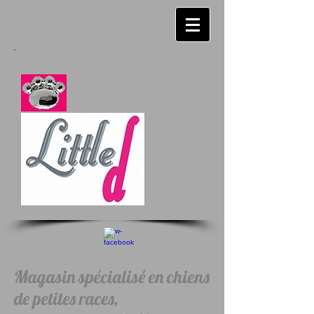
Magasin spécialisé en chiens
de petites races,