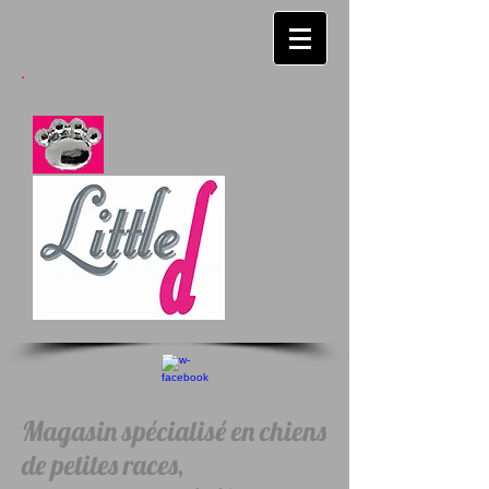
Magasin spécialisé en chiens
de petites races,