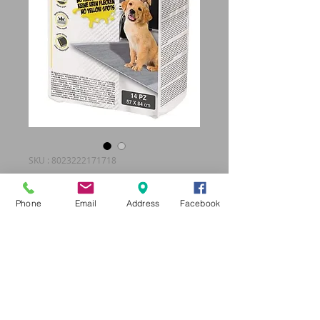
SKU : 8023222171718
ALLESES
CHARBON ACTIF
Phone
Email
Address
Facebook
Prix
14,95 €
Quantité
*