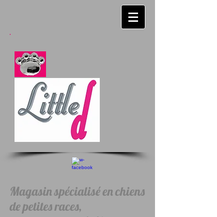
Magasin spécialisé en chiens
de petites races,