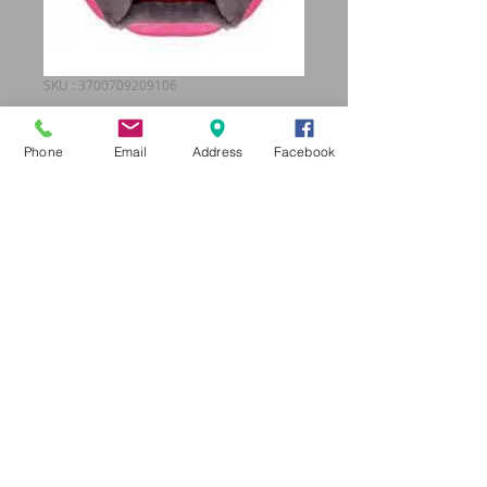
SKU : 3700709209106
501041
Phone
Email
Address
Facebook
Prix
99,95 €
Quantité
*
Ajouter au panier
Panier fushia avec fourrure grise.
Diamètre 50 cm.