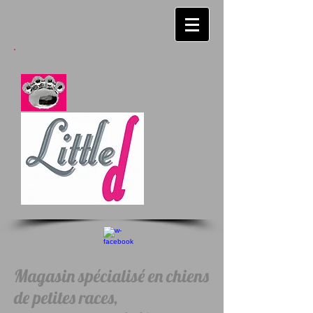
Magasin spécialisé en chiens
de petites races,