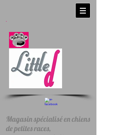
Magasin spécialisé en chiens
de petites races,