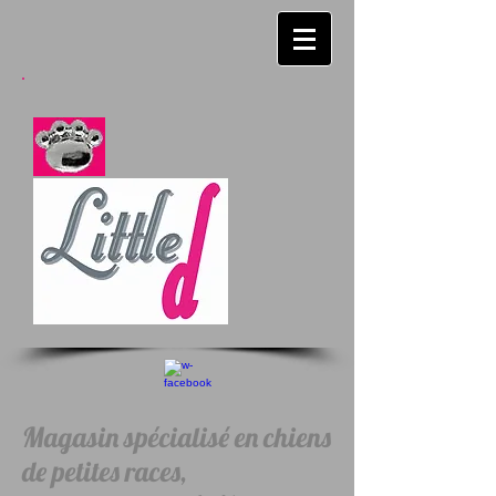
Magasin spécialisé en chiens
de petites races,