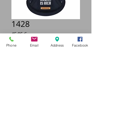
1428
Prix
45,95 €
Phone
Email
Address
Facebook
Taille
*
Quantité
*
Ajouter au panier
Sweat bleu marine.