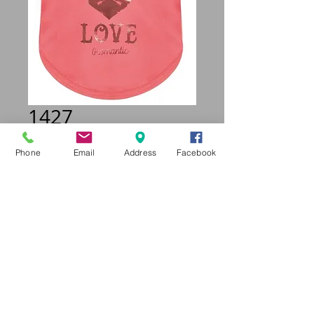
1427
Prix
24,95 €
Phone
Email
Address
Facebook
Taille
*
Quantité
*
Ajouter au panier