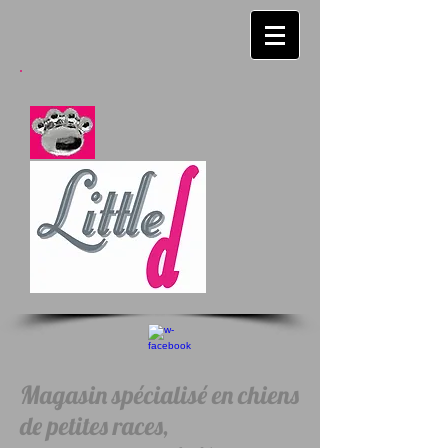
Magasin spécialisé en chiens
de petites races,