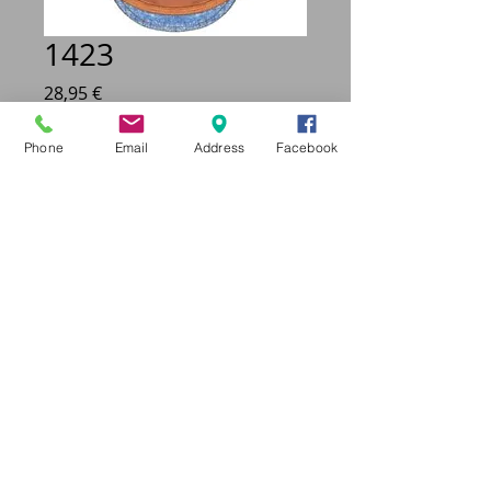
1423
Prix
28,95 €
Taille
*
Phone
Email
Address
Facebook
Quantité
*
Ajouter au panier
Chemise col jeans.