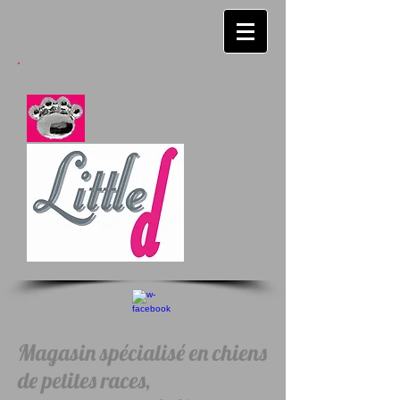
Magasin spécialisé en chiens
de petites races,