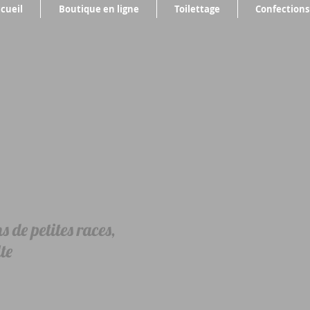
cueil
Boutique en ligne
Toilettage
Confections
 de petites races,
te