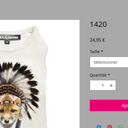
1420
Prix
24,95 €
Taille
*
Sélectionner
Quantité
*
Aj