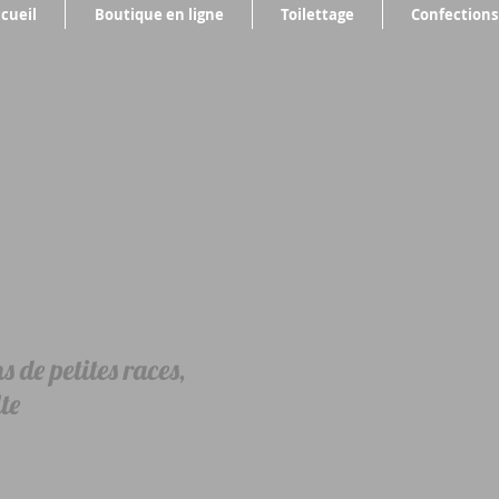
cueil
Boutique en ligne
Toilettage
Confections
 de petites races,
te