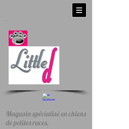
Magasin spécialisé en chiens
de petites races,