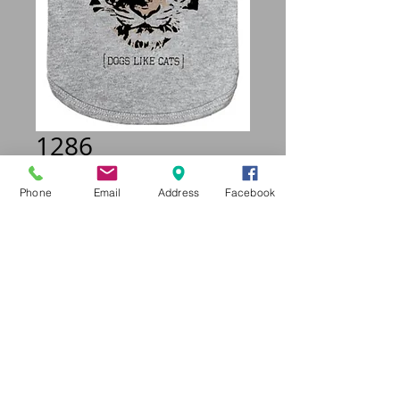
1286
Prix
24,95 €
Phone
Email
Address
Facebook
Taille
*
Quantité
*
Ajouter au panier