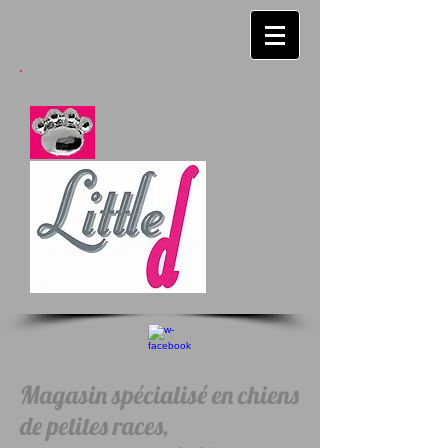
Magasin spécialisé en chiens
de petites races,