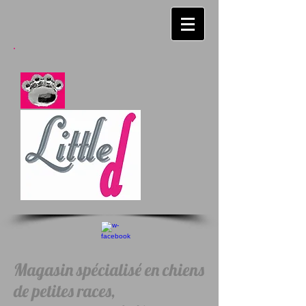
Magasin spécialisé en chiens
de petites races,