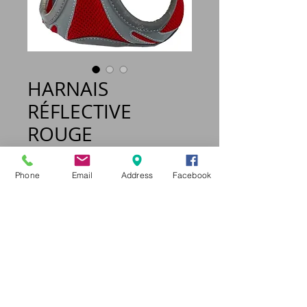
HARNAIS
RÉFLECTIVE
ROUGE
Prix
36,95 €
Phone
Email
Address
Facebook
Taille
*
Quantité
*