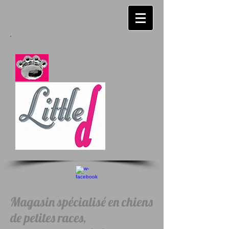
Magasin spécialisé en chiens
de petites races,