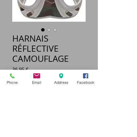
HARNAIS
RÉFLECTIVE
CAMOUFLAGE
Prix
36,95 €
Phone
Email
Address
Facebook
Taille
*
Quantité
*